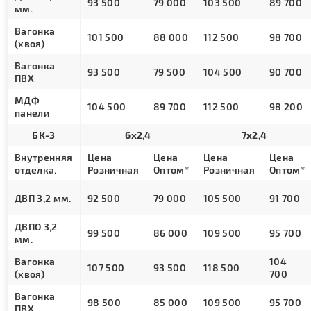
93 500
79 000
103 500
89 700
мм.
Вагонка
101 500
88 000
112 500
98 700
(хвоя)
Вагонка
93 500
79 500
104 500
90 700
ПВХ
МДФ
104 500
89 700
112 500
98 200
панели
БК-3
6х2,4
7х2,4
Внутренняя
Цена
Цена
Цена
Цена
отделка.
Розничная
Оптом*
Розничная
Оптом*
ДВП 3,2 мм.
92 500
79 000
105 500
91 700
ДВПО 3,2
99 500
86 000
109 500
95 700
мм.
Вагонка
104
107 500
93 500
118 500
(хвоя)
700
Вагонка
98 500
85 000
109 500
95 700
ПВХ