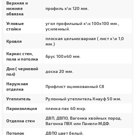
Верхняя и
нижняя
профиль х\к 120 мм.
обвязка
Угловые
угол профильный х\к 100х100 мм.,
стойки
усиленный.
плоская цельносварная ( лист х\к 1,0
Кровля
мм.)
Каркас стен,
брус 100х40 мм.
пола и потолка
Дно ( черновой
доска 20 мм.
пол)
Наружная
Профлист оцинкованный С8
отделка
Утеплитель
Рулонный утеплитель Кнауф 50 мм.
Пароизоляция
пленка пвх 40 мкр.
ДВП, ДВПО, Вагонка хвойных пород,
Отделка стен
Вагонка ПВХ или Панели МДФ.
Потолок
ДВПО цвет белый.