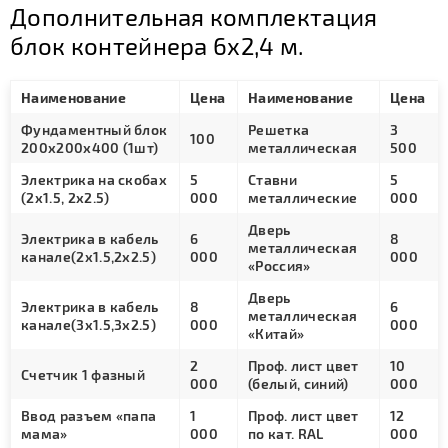
Дополнительная комплектация
блок контейнера 6х2,4 м.
Наименование
Цена
Наименование
Цена
Фундаментный блок
Решетка
3
100
200х200х400 (1шт)
металлическая
500
Электрика на скобах
5
Ставни
5
(2х1.5, 2х2.5)
000
металлические
000
Дверь
Электрика в кабель
6
8
металлическая
канале(2х1.5,2х2.5)
000
000
«Россия»
Дверь
Электрика в кабель
8
6
металлическая
канале(3х1.5,3х2.5)
000
000
«Китай»
2
Проф. лист цвет
10
Счетчик 1 фазный
000
(белый, синий)
000
Ввод разъем «папа
1
Проф. лист цвет
12
мама»
000
по кат. RAL
000