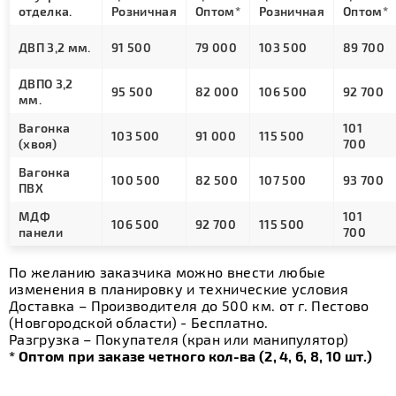
отделка.
Розничная
Оптом*
Розничная
Оптом*
ДВП 3,2 мм.
91 500
79 000
103 500
89 700
ДВПО 3,2
95 500
82 000
106 500
92 700
мм.
Вагонка
101
103 500
91 000
115 500
(хвоя)
700
Вагонка
100 500
82 500
107 500
93 700
ПВХ
МДФ
101
106 500
92 700
115 500
панели
700
По желанию заказчика можно внести любые
изменения в планировку и технические условия
Доставка – Производителя до 500 км. от г. Пестово
(Новгородской области) - Бесплатно.
Разгрузка – Покупателя (кран или манипулятор)
* Оптом при заказе четного кол-ва (2, 4, 6, 8, 10 шт.)