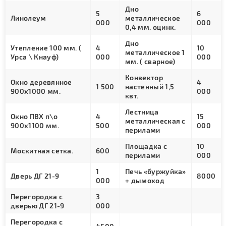
Дно
5
6
Линолеум
металлическое
000
000
0,4 мм. оцинк.
Дно
Утепление 100 мм. (
4
10
металлическое 1
Урса \ Кнауф)
000
000
мм. ( сварное)
Конвектор
Окно деревянное
4
1 500
настенный 1,5
900х1000 мм.
000
квт.
Лестница
Окно ПВХ п\о
4
15
металлическая с
900х1100 мм.
500
000
перилами
Площадка с
10
Москитная сетка.
600
перилами
000
1
Печь «буржуйка»
Дверь ДГ 21-9
8000
000
+ дымоход
Перегородка с
3
дверью ДГ 21-9
000
Перегородка с