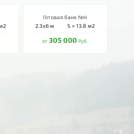
Готовая баня №4
м2
2.3х6
м
S =
13.8
м2
305 000
от
Руб.