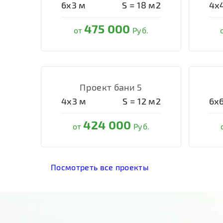
6х3
м
S =
18
м2
4х
475 000
от
Руб.
Проект бани 5
4х3
м
S =
12
м2
6х
424 000
от
Руб.
Посмотреть все проекты