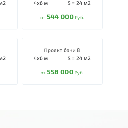
м2
4х6
м
S =
24
м2
544 000
от
Руб.
Проект бани 8
м2
4х6
м
S =
24
м2
558 000
от
Руб.