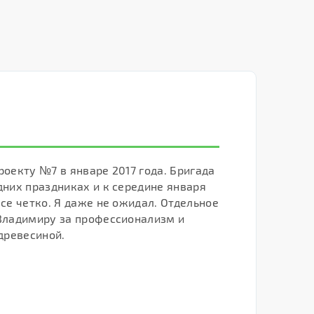
роекту №7 в январе 2017 года. Бригада
В
дних праздниках и к середине января
к
се четко. Я даже не ожидал. Отдельное
с
Владимиру за профессионализм и
о
древесиной.
Р