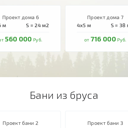
Проект дома 6
Проект дома 7
6
м
S =
24
м2
4х5
м
S =
38
560 000
716 000
от
Руб.
от
Руб.
Бани из бруса
Проект бани 2
Проект бани 3