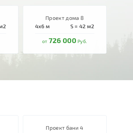
Проект дома 8
м2
4х6
м
S =
42
м2
726 000
от
Руб.
Проект бани 4