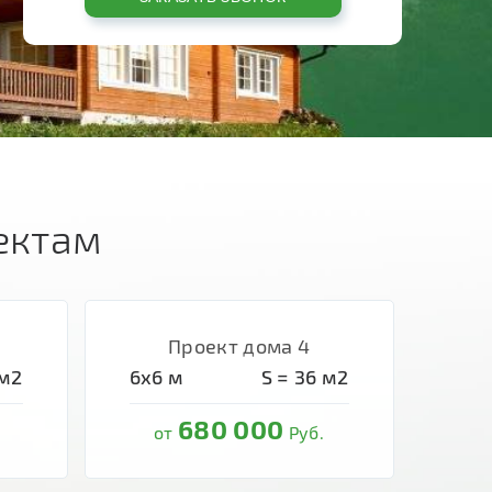
ектам
Проект дома 4
м2
6х6
м
S =
36
м2
680 000
от
Руб.