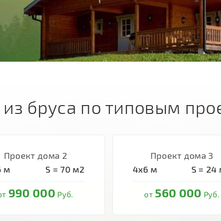
 из бруса по типовым про
Проект дома 2
Проект дома 3
6
м
S =
70
м2
4х6
м
S =
24
990 000
560 000
от
Руб.
от
Руб.