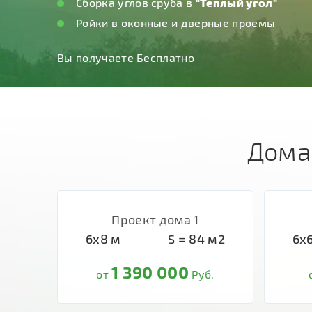
Дома
Проект дома 1
6х8
м
S =
84
м2
6х
1 390 000
от
Руб.