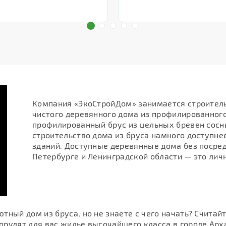
Компания «ЭкоСтройДом» занимается строител
чистого деревянного дома из профилированного
профилированный брус из цельных бревен сосны,
строительство дома из бруса намного доступне
зданий. Доступные деревянные дома без посре
Петербурге и Ленинградской области — это ли
тный дом из бруса, но не знаете с чего начать? Считай
рудят для вас жилье высочайшего класса в городе Арха