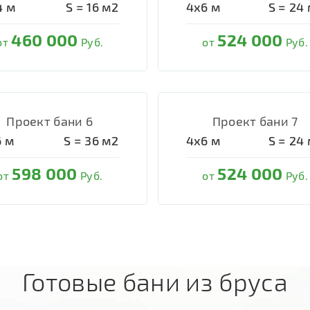
4
м
S =
16
м2
4х6
м
S =
24
460 000
524 000
от
Руб.
от
Руб.
Проект бани 6
Проект бани 7
6
м
S =
36
м2
4х6
м
S =
24
598 000
524 000
от
Руб.
от
Руб.
Готовые бани из бруса