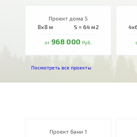
Проект дома 5
8х8
м
S =
64
м2
4х
968 000
от
Руб.
Посмотреть все проекты
Проект бани 1