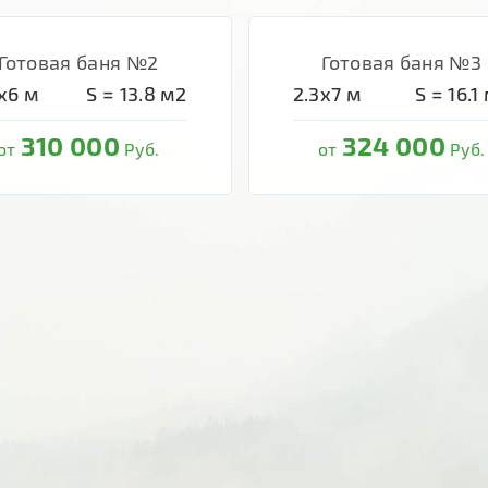
Готовая баня №2
Готовая баня №3
х6
м
S =
13.8
м2
2.3х7
м
S =
16.1
310 000
324 000
от
Руб.
от
Руб.