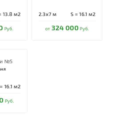
=
13.8
м2
2.3х7
м
S =
16.1
м2
0
324 000
Руб.
от
Руб.
ни №5
аня
 =
16.1
м2
0
Руб.