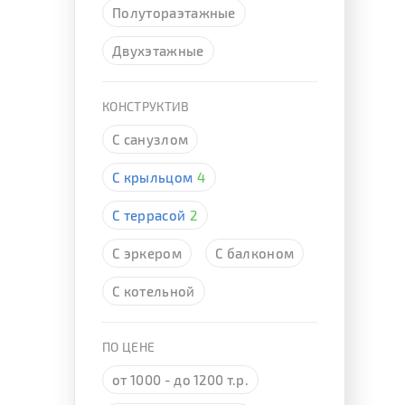
Полутораэтажные
Двухэтажные
КОНСТРУКТИВ
С санузлом
С крыльцом
4
С террасой
2
С эркером
С балконом
С котельной
ПО ЦЕНЕ
от 1000 - до 1200 т.р.