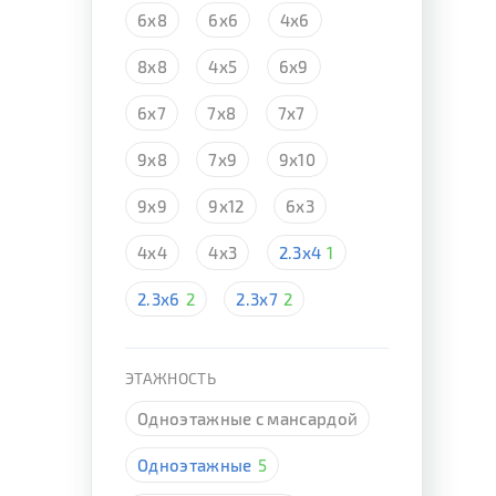
6х8
6х6
4х6
8х8
4х5
6х9
6х7
7х8
7х7
9х8
7х9
9х10
9х9
9х12
6х3
4х4
4х3
2.3х4
1
2.3х6
2
2.3х7
2
ЭТАЖНОСТЬ
Одноэтажные с мансардой
Одноэтажные
5