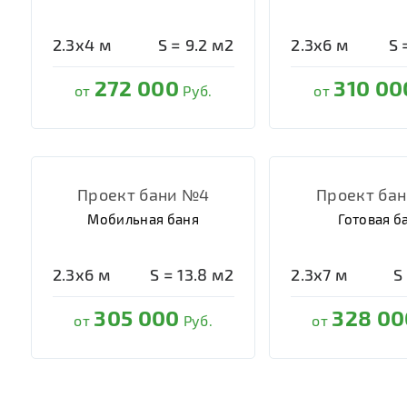
2.3х4
м
S =
9.2
м2
2.3х6
м
S 
272 000
310 00
от
Руб.
от
Проект бани №4
Проект ба
Мобильная баня
Готовая б
2.3х6
м
S =
13.8
м2
2.3х7
м
S
305 000
328 00
от
Руб.
от