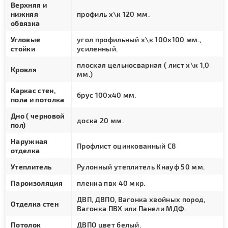
Верхняя и
нижняя
профиль х\к 120 мм.
обвязка
Угловые
угол профильный х\к 100х100 мм.,
стойки
усиленный.
плоская цельносварная ( лист х\к 1,0
Кровля
мм.)
Каркас стен,
брус 100х40 мм.
пола и потолка
Дно ( черновой
доска 20 мм.
пол)
Наружная
Профлист оцинкованный С8
отделка
Утеплитель
Рулонный утеплитель Кнауф 50 мм.
Пароизоляция
пленка пвх 40 мкр.
ДВП, ДВПО, Вагонка хвойных пород,
Отделка стен
Вагонка ПВХ или Панели МДФ.
Потолок
ДВПО цвет белый.