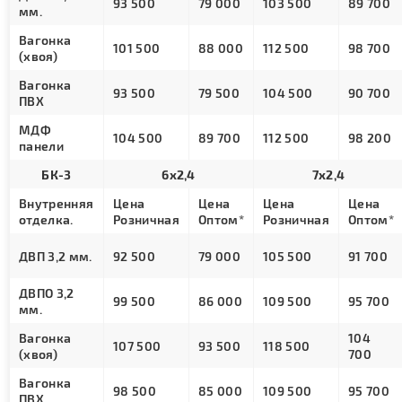
93 500
79 000
103 500
89 700
мм.
Вагонка
101 500
88 000
112 500
98 700
(хвоя)
Вагонка
93 500
79 500
104 500
90 700
ПВХ
МДФ
104 500
89 700
112 500
98 200
панели
БК-3
6х2,4
7х2,4
Внутренняя
Цена
Цена
Цена
Цена
отделка.
Розничная
Оптом*
Розничная
Оптом*
ДВП 3,2 мм.
92 500
79 000
105 500
91 700
ДВПО 3,2
99 500
86 000
109 500
95 700
мм.
Вагонка
104
107 500
93 500
118 500
(хвоя)
700
Вагонка
98 500
85 000
109 500
95 700
ПВХ