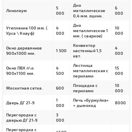
Дно
5
6
Линолеум
металлическое
000
000
0,4 мм. оцинк.
Дно
Утепление 100 мм. (
4
10
металлическое 1
Урса \ Кнауф)
000
000
мм. ( сварное)
Конвектор
Окно деревянное
4
1 500
настенный 1,5
900х1000 мм.
000
квт.
Лестница
Окно ПВХ п\о
4
15
металлическая с
900х1100 мм.
500
000
перилами
Площадка с
10
Москитная сетка.
600
перилами
000
1
Печь «буржуйка»
Дверь ДГ 21-9
8000
000
+ дымоход
Перегородка с
3
дверью ДГ 21-9
000
Перегородка с