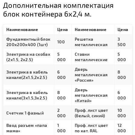
Дополнительная комплектация
блок контейнера 6х2,4 м.
Наименование
Цена
Наименование
Цена
Фундаментный блок
Решетка
3
100
200х200х400 (1шт)
металлическая
500
Электрика на скобах
5
Ставни
5
(2х1.5, 2х2.5)
000
металлические
000
Дверь
Электрика в кабель
6
8
металлическая
канале(2х1.5,2х2.5)
000
000
«Россия»
Дверь
Электрика в кабель
8
6
металлическая
канале(3х1.5,3х2.5)
000
000
«Китай»
2
Проф. лист цвет
10
Счетчик 1 фазный
000
(белый, синий)
000
Ввод разъем «папа
1
Проф. лист цвет
12
мама»
000
по кат. RAL
000