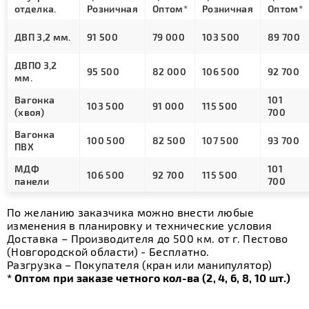
отделка.
Розничная
Оптом*
Розничная
Оптом*
ДВП 3,2 мм.
91 500
79 000
103 500
89 700
ДВПО 3,2
95 500
82 000
106 500
92 700
мм.
Вагонка
101
103 500
91 000
115 500
(хвоя)
700
Вагонка
100 500
82 500
107 500
93 700
ПВХ
МДФ
101
106 500
92 700
115 500
панели
700
По желанию заказчика можно внести любые
изменения в планировку и технические условия
Доставка – Производителя до 500 км. от г. Пестово
(Новгородской области) - Бесплатно.
Разгрузка – Покупателя (кран или манипулятор)
* Оптом при заказе четного кол-ва (2, 4, 6, 8, 10 шт.)