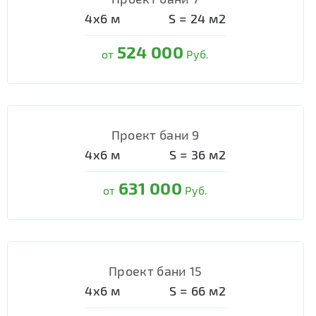
4х6
м
S =
24
м2
524 000
от
Руб.
Проект бани 9
4х6
м
S =
36
м2
631 000
от
Руб.
Проект бани 15
4х6
м
S =
66
м2