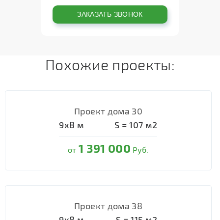
Похожие проекты:
Проект дома 30
9х8
м
S =
107
м2
1 391 000
от
Руб.
Проект дома 38
9х8
м
S =
115
м2