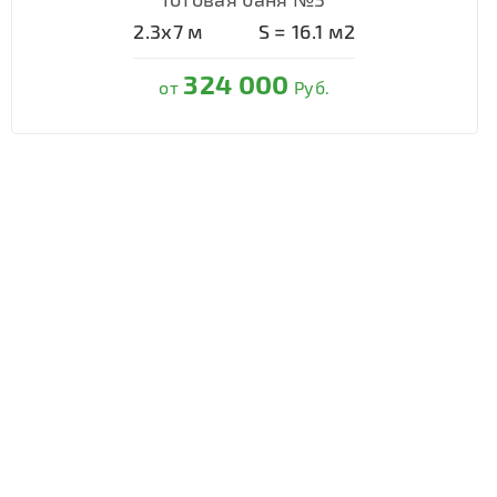
2.3х7
м
S =
16.1
м2
324 000
от
Руб.