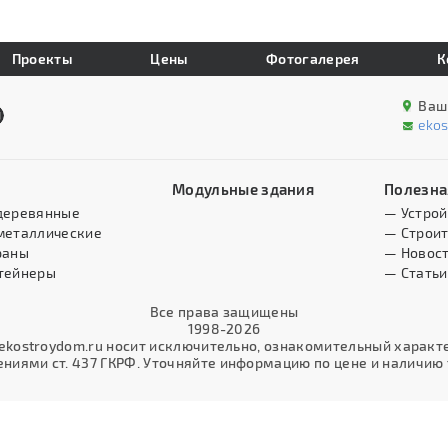
Проекты
Цены
Фотогалерея
К
Ваш
eko
Модульные здания
Полезна
деревянные
— Устрой
металлические
— Строит
раны
— Новос
тейнеры
— Статьи
Все права защищены
1998-2026
kostroydom.ru носит исключительно, ознакомительный характер
иями ст. 437 ГКРФ. Уточняйте информацию по цене и наличию т