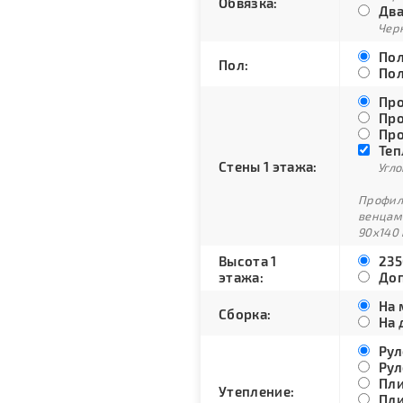
Обвязка:
Два
Черн
Пол
Пол:
Пол
Про
Про
Про
Теп
Стены 1 этажа:
Угло
Профили
венцам
90х140 
Высота 1
235
этажа:
Доп
На 
Сборка:
На 
Рул
Рул
Пли
Утепление:
Пли