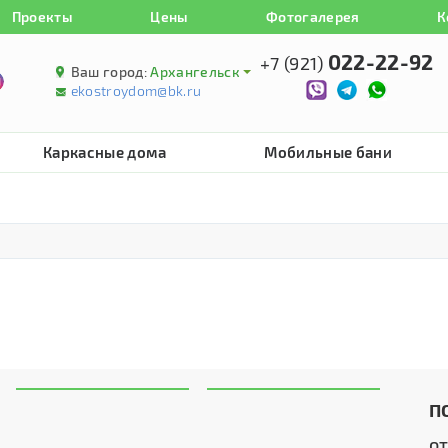
Проекты
Цены
Фотогалерея
К
022-22-92
+7 (921)
Ваш город:
Архангельск
ekostroydom@bk.ru
Каркасные дома
Мобильные бани
П
о