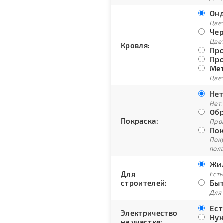
Онд
Цве
Чер
Цве
Кровля:
Про
Про
Мет
Цвет
Нет
Нет.
Обр
Покраска:
Про
Пок
Пок
пол
Жил
Для
Есть
строителей:
Быт
Для
Ест
Электричество
Нуж
на участке: