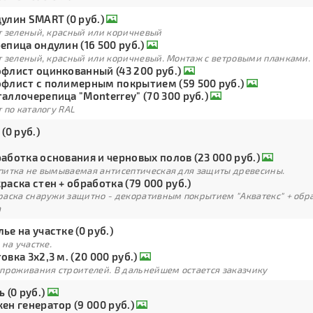
улин SMART (0 руб.)
т зеленый, красный или коричневый
епица ондулин (16 500 руб.)
т зеленый, красный или коричневый. Монтаж с ветровыми планками.
флист оцинкованный (43 200 руб.)
флист с полимерным покрытием (59 500 руб.)
аллочерепица "Monterrey" (70 300 руб.)
 по каталогу RAL
 (0 руб.)
аботка основания и черновых полов (23 000 руб.)
питка не вымываемая антисептическая для защиты древесины.
раска стен + обработка (79 000 руб.)
раска снаружи защитно - декоративным покрытием "Акватекс" + обра
а
ье на участке (0 руб.)
 на участке.
овка 3х2,3 м. (20 000 руб.)
 проживания строителей. В дальнейшем остается заказчику
ь (0 руб.)
ен генератор (9 000 руб.)