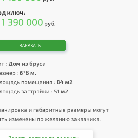
ОД КЛЮЧ:
1 390 000
т
руб.
ЗАКАЗАТЬ
п :
Дом из бруса
азмер :
6*8 м.
лощадь помещения :
84 м2
лощадь застройки :
51 м2
ланировка и габаритные размеры могут
ыть изменены по желанию заказчика.