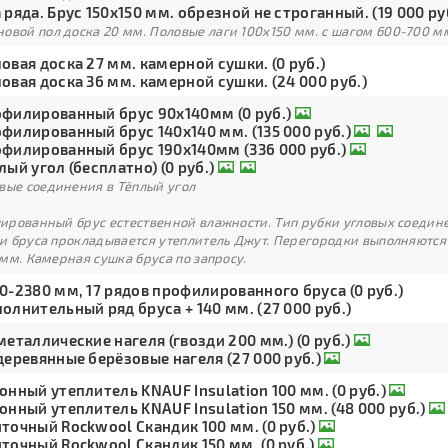
 ряда. Брус 150х150 мм. обрезной не строганный. (19 000 ру
овой пол доска 20 мм. Половые лаги 100х150 мм. с шагом 600-700 м
овая доска 27 мм. камерной сушки. (0 руб.)
овая доска 36 мм. камерной сушки. (24 000 руб.)
филированный брус 90х140мм (0 руб.)
филированный брус 140х140 мм. (135 000 руб.)
филированный брус 190х140мм (336 000 руб.)
лый угол (бесплатно) (0 руб.)
вые соединения в Тёплый угол
рованный брус естественной влажности. Тип рубки угловых соедине
и бруса прокладывается утеплитель Джут. Перегородки выполняются
мм. Камерная сушка бруса по запросу.
0-2380 мм, 17 рядов профилированного бруса (0 руб.)
олнительный ряд бруса + 140 мм. (27 000 руб.)
металлические нагеля (гвозди 200 мм.) (0 руб.)
деревянные берёзовые нагеля (27 000 руб.)
онный утеплитель KNAUF Insulation 100 мм. (0 руб.)
онный утеплитель KNAUF Insulation 150 мм. (48 000 руб.)
точный Rockwool Скандик 100 мм. (0 руб.)
точный Rockwool Скандик 150 мм. (0 руб.)