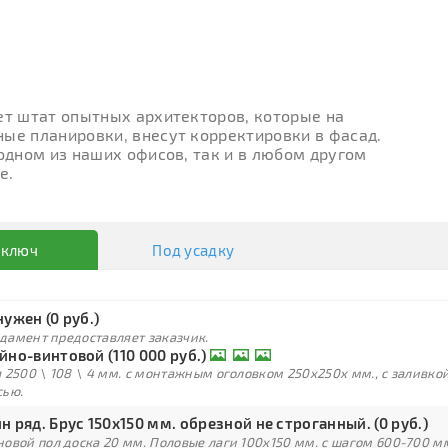
ет штат опытных архитекторов, которые на
ые планировки, внесут корректировки в фасад.
 одном из наших офисов, так и в любом другом
е.
 ключ
Под усадку
нужен (0 руб.)
дамент предоставляет заказчик.
йно-винтовой (110 000 руб.)
 2500 \ 108 \ 4 мм. с монтажным оголовком 250х250х мм., с заливк
сью.
н ряд. Брус 150х150 мм. обрезной не строганный. (0 руб.)
овой пол доска 20 мм. Половые лаги 100х150 мм. с шагом 600-700 м