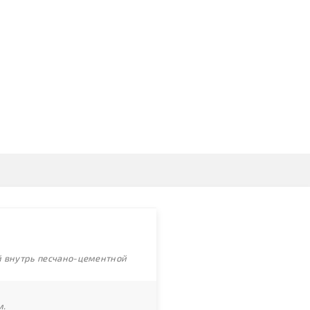
ой внутрь песчано-цементной
м.