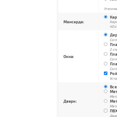
Утепляе
Кар
Мансарда:
Кар
40х
Дер
Сог
Пла
2 ст
Пла
Окна:
Согл
Пла
Согл
Рой
Уст
Все
Мет
Мет
Двери:
Мет
Мет
ПВХ
Двер