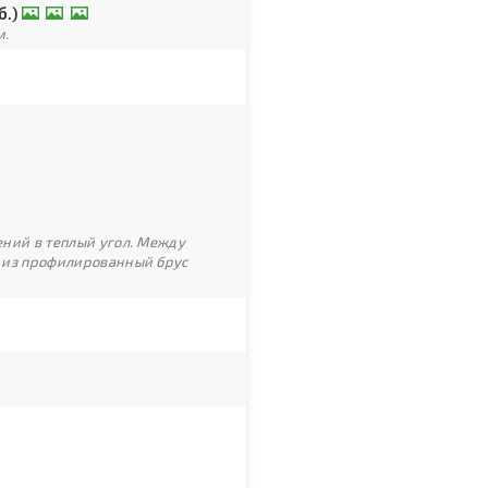
б.)
м.
ний в теплый угол. Между
 из профилированный брус