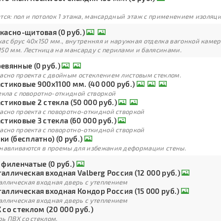
тся: пол и потолок 1 этажа, мансардный этаж с применением изоля
касно-щитовая (0 руб.)
кас брус 40х150 мм., внутренняя и наружная отделка вагонкой каме
150 мм. Лестница на мансарду с перилами и балясинами.
евянные (0 руб.)
ласно проекта с двойным остеклением листовым стеклом.
стиковые 900х1100 мм. (40 000 руб.)
екла с поворотно-откидной створкой
стиковые 2 стекла (50 000 руб.)
асно проекта с поворотно-откидной створкой
стиковые 3 стекла (60 000 руб.)
асно проекта с поворотно-откидной створкой
ки (бесплатно) (0 руб.)
анавливаются в проемы для избежания деформации стены.
 филенчатые (0 руб.)
аллическая входная Valberg Россия (12 000 руб.)
аллическая входная дверь с утеплением
аллическая входная Кондор Россия (15 000 руб.)
аллическая входная дверь с утеплением
 со стеклом (20 000 руб.)
ь ПВХ со стеклом.