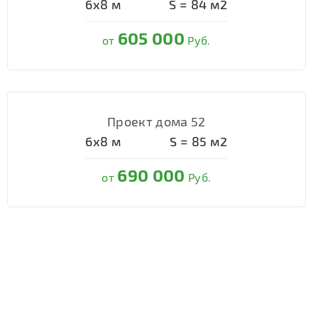
6х8
м
S =
84
м2
605 000
от
Руб.
Проект дома 52
6х8
м
S =
85
м2
690 000
от
Руб.