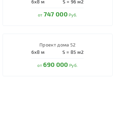
6х8
м
S =
96
м2
747 000
от
Руб.
Проект дома 52
6х8
м
S =
85
м2
690 000
от
Руб.