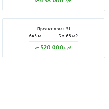
638 000
от
Руб.
Проект дома 61
6х6
м
S =
66
м2
520 000
от
Руб.