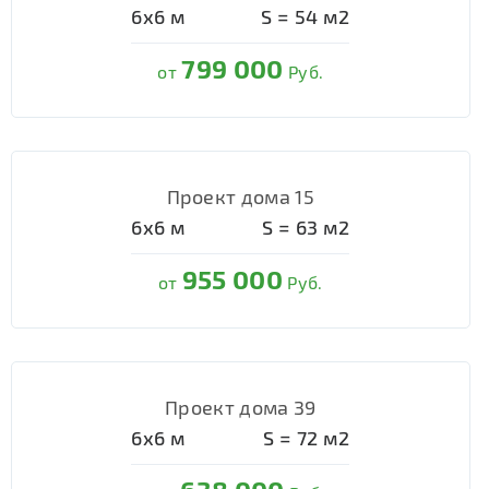
6х6
м
S =
54
м2
799 000
от
Руб.
Проект дома 15
6х6
м
S =
63
м2
955 000
от
Руб.
Проект дома 39
6х6
м
S =
72
м2