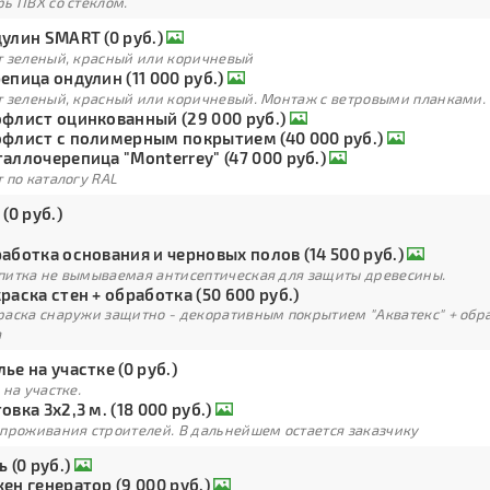
ь ПВХ со стеклом.
улин SMART (0 руб.)
т зеленый, красный или коричневый
епица ондулин (11 000 руб.)
т зеленый, красный или коричневый. Монтаж с ветровыми планками.
флист оцинкованный (29 000 руб.)
флист с полимерным покрытием (40 000 руб.)
аллочерепица "Monterrey" (47 000 руб.)
 по каталогу RAL
 (0 руб.)
аботка основания и черновых полов (14 500 руб.)
питка не вымываемая антисептическая для защиты древесины.
раска стен + обработка (50 600 руб.)
раска снаружи защитно - декоративным покрытием "Акватекс" + обра
а
ье на участке (0 руб.)
 на участке.
овка 3х2,3 м. (18 000 руб.)
 проживания строителей. В дальнейшем остается заказчику
ь (0 руб.)
ен генератор (9 000 руб.)