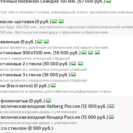
точный Rockwool Скандик 150 мм. (67 000 руб.)
тся: пол и потолок 1 этажа, мансардный этаж с применением изоля
касно-щитовая (0 руб.)
кас брус 40х150 мм., внутренняя и наружная отделка вагонкой каме
150 мм. Лестница на мансарду с перилами и балясинами.
евянные (0 руб.)
ласно проекта с двойным остеклением листовым стеклом.
стиковые 900х1100 мм. (16 000 руб.)
екла с поворотно-откидной створкой
стиковые 2 стекла (30 000 руб.)
асно проекта с поворотно-откидной створкой
стиковые 3 стекла (36 000 руб.)
асно проекта с поворотно-откидной створкой
ки (бесплатно) (0 руб.)
анавливаются в проемы для избежания деформации стены.
 филенчатые (0 руб.)
аллическая входная Valberg Россия (12 000 руб.)
аллическая входная дверь с утеплением
аллическая входная Кондор Россия (15 000 руб.)
аллическая входная дверь с утеплением
 со стеклом (8 000 руб.)