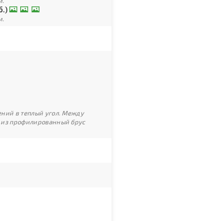
м.
б.)
м.
ний в теплый угол. Между
 из профилированный брус