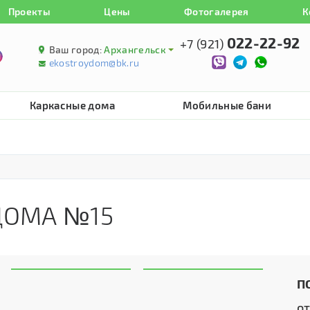
Проекты
Цены
Фотогалерея
К
022-22-92
+7 (921)
Ваш город:
Архангельск
ekostroydom@bk.ru
Каркасные дома
Мобильные бани
ДОМА №15
П
о