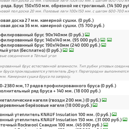
овой пол доска 20 мм. Половые лаги 100х150 мм. с шагом 600-700 м
 ряда. Брус 150х150 мм. обрезной не строганный. (14 500 ру
овой пол доска 20 мм. Половые лаги 100х150 мм. с шагом 600-700 м
овая доска 27 мм. камерной сушки. (0 руб.)
овая доска 36 мм. камерной сушки. (15 700 руб.)
филированный брус 90х140мм (0 руб.)
филированный брус 140х140 мм. (95 000 руб.)
филированный брус 190х140мм (240 000 руб.)
лый угол (бесплатно) (0 руб.)
вые соединения в Тёплый угол
рованный брус естественной влажности. Тип рубки угловых соедине
и бруса прокладывается утеплитель Джут. Перегородки выполняются
мм. Камерная сушка бруса по запросу.
0-2380 мм, 17 рядов профилированного бруса (0 руб.)
олнительный ряд бруса + 140 мм. (18 000 руб.)
металлические нагеля (гвозди 200 мм.) (0 руб.)
деревянные берёзовые нагеля (18 000 руб.)
онный утеплитель KNAUF Insulation 100 мм. (0 руб.)
онный утеплитель KNAUF Insulation 150 мм. (31 000 руб.)
точный Rockwool Скандик 100 мм. (45 000 руб.)