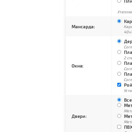
Пли
Утепляе
Кар
Мансарда:
Кар
40х
Дер
Сог
Пла
2 ст
Пла
Окна:
Согл
Пла
Согл
Рой
Уст
Все
Мет
Мет
Двери:
Мет
Мет
ПВХ