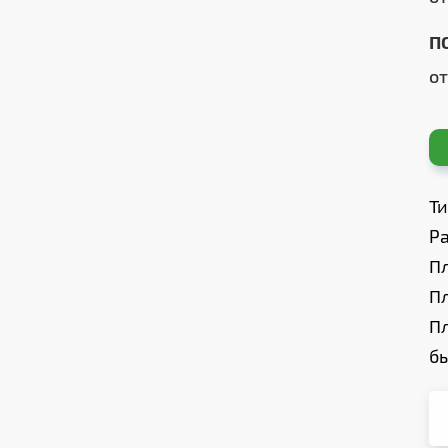
П
о
Т
Ра
П
П
П
б