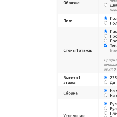
Черн
Обвязка:
Два
Черн
Пол
Пол:
Пол
Про
Про
Про
Теп
Стены 1 этажа:
Угло
Профили
венцам
90х140 
Высота 1
235
этажа:
Доп
На 
Сборка:
На 
Рул
Рул
Пли
Утепление: