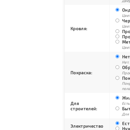
Двер
Онд
Цве
Чер
Цве
Кровля:
Про
Про
Мет
Цвет
Нет
Нет.
Обр
Покраска:
Про
Пок
Пок
пол
Жил
Для
Есть
строителей:
Быт
Для
Ест
Электричество
Нуж