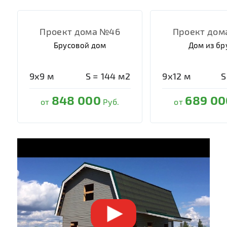
Проект дома №46
Проект дом
Брусовой дом
Дом из бр
9х9
м
S =
144
м2
9х12
м
S
848 000
689 00
от
Руб.
от