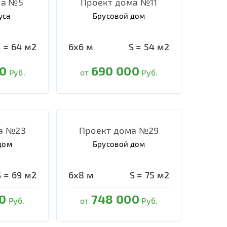
ма №5
Проект дома №11
уса
Брусовой дом
S =
64
м2
6х6
м
S =
54
м2
0
690 000
Руб.
от
Руб.
а №23
Проект дома №29
дом
Брусовой дом
S =
69
м2
6х8
м
S =
75
м2
0
748 000
Руб.
от
Руб.