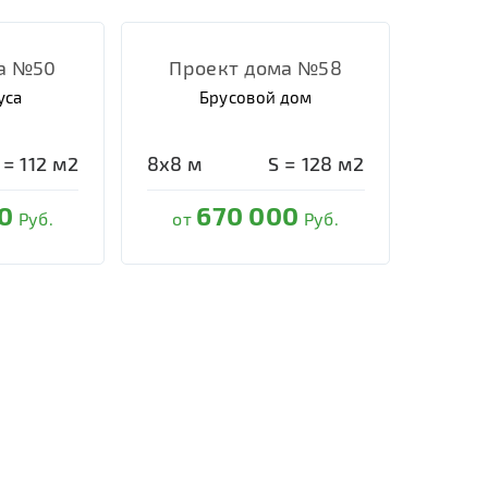
а №50
Проект дома №58
уса
Брусовой дом
 =
112
м2
8х8
м
S =
128
м2
0
670 000
Руб.
от
Руб.