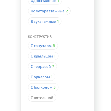
Одноэтажные
1
Полутораэтажные
2
Двухэтажные
1
КОНСТРУКТИВ
С санузлом
8
С крыльцом
1
С террасой
7
С эркером
1
С балконом
3
С котельной