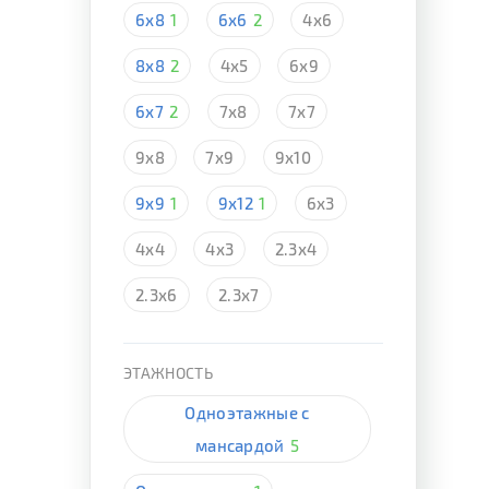
6х8
1
6х6
2
4х6
8х8
2
4х5
6х9
6х7
2
7х8
7х7
9х8
7х9
9х10
9х9
1
9х12
1
6х3
4х4
4х3
2.3х4
2.3х6
2.3х7
ЭТАЖНОСТЬ
Одноэтажные с
мансардой
5