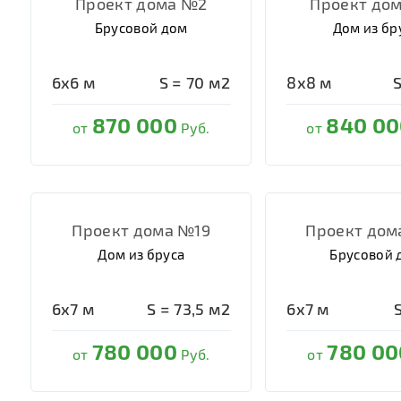
Проект дома №2
Проект до
Брусовой дом
Дом из бр
6х6
м
S =
70
м2
8х8
м
870 000
840 00
от
Руб.
от
Проект дома №19
Проект дом
Дом из бруса
Брусовой 
6х7
м
S =
73,5
м2
6х7
м
780 000
780 00
от
Руб.
от