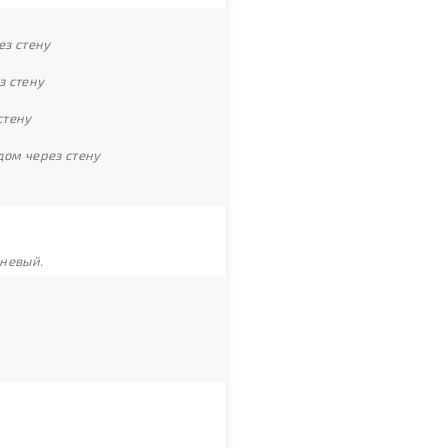
ез стену
з стену
стену
дом через стену
чневый.