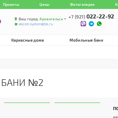
Проекты
Цены
Фотогалерея
К
022-22-92
+7 (921)
Ваш город:
Архангельск
ekostroydom@bk.ru
Каркасные дома
Мобильные бани
 БАНИ №2
П
о