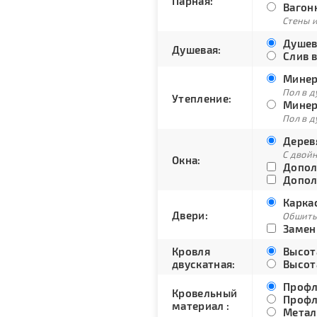
Парная:
Вагонк
Стены и
Душев
Душевая:
Слив в
Минера
Пол в д
Утепление:
Минера
Пол в д
Дерев
С двой
Окна:
Допол
Допол
Каркас
Двери:
Обшиты
Замени
Кровля
Высота
двускатная:
Высота
Профл
Кровельный
Профл
материал :
Метал