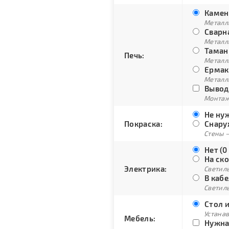
Каменк
Металли
Сварна
Металли
Тамань
Печь:
Металли
Ермак 
Металли
Вывод 
Монтаж
Не нуж
Покраска:
Снару
Стены –
Нет (0
На ско
Электрика:
Светиль
В кабе
Светиль
Стол и
Устана
Мебель:
Нужна