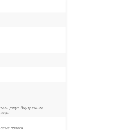
итель джут. Внутренние
онкой.
новые пологи