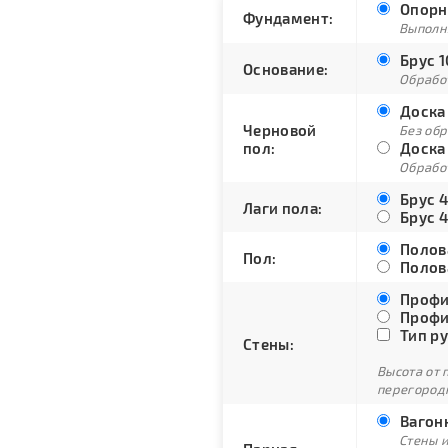
Опорн
Фундамент:
Выполн
Брус 1
Основание:
Обрабо
Доска 
Черновой
Без об
пол:
Доска 
Обрабо
Брус 4
Лаги пола:
Брус 4
Полова
Пол:
Полова
Профи
Профи
Тип ру
Стены:
Высота от 
перегородк
Вагонк
Стены и