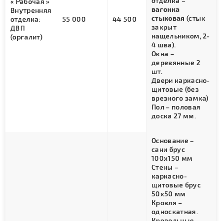
отделка –
« Рабочая »
вагонка
Внутренняя
стыковая
(стык
отделка:
55 000
44 500
закрыт
ДВП
нащельником, 2-
(оргалит)
4 шва).
Окна –
деревянные 2
шт.
Двери каркасно-
щитовые (без
врезного замка)
Пол – половая
доска 27 мм.
Основание –
сани брус
100х150 мм
Стены –
каркасно-
щитовые брус
50х50 мм
Кровля –
односкатная.
Кровельные