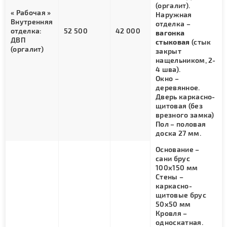
(оргалит).
« Рабочая »
Наружная
Внутренняя
отделка –
отделка:
52 500
42 000
вагонка
ДВП
стыковая
(стык
(оргалит)
закрыт
нащельником, 2-
4 шва).
Окно –
деревянное.
Дверь каркасно-
щитовая (без
врезного замка)
Пол – половая
доска 27 мм.
Основание –
сани брус
100х150 мм
Стены –
каркасно-
щитовые брус
50х50 мм
Кровля –
односкатная.