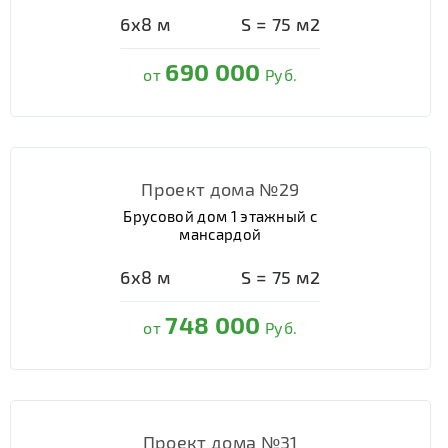
6х8
м
S =
75
м2
690 000
от
Руб.
Проект дома №29
Брусовой дом 1 этажный с
мансардой
6х8
м
S =
75
м2
748 000
от
Руб.
Проект дома №31